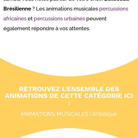
Brésilienne
? Les animations musicales
percussions
africaines
et
percussions urbaines
peuvent
également répondre à vos attentes.
RETROUVEZ L’ENSEMBLE DES
ANIMATIONS DE CETTE CATÉGORIE ICI
:
ANIMATIONS MUSICALES
|
Artistique